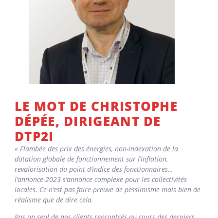
LE MOT DE CHRISTOPHE
DÉPÉE, DIRIGEANT DE
DTP2I
« Flambée des prix des énergies, non-indexation de la
dotation globale de fonctionnement sur l’inflation,
revalorisation du point d’indice des fonctionnaires…
l’annonce 2023 s’annonce complexe pour les collectivités
locales. Ce n’est pas faire preuve de pessimisme mais bien de
réalisme que de dire cela.
Pas un seul de nos clients rencontrés au cours des derniers