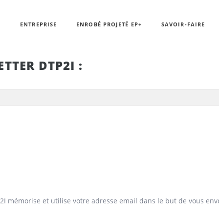
L
ENTREPRISE
ENROBÉ PROJETÉ EP+
SAVOIR-FAIRE
TTER DTP2I :
P2I mémorise et utilise votre adresse email dans le but de vous env