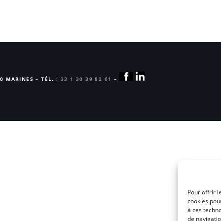
0 MARINES – TÉL. :
33 1 30 39 82 61
–
Pour offrir 
cookies pour
à ces techn
de navigatio